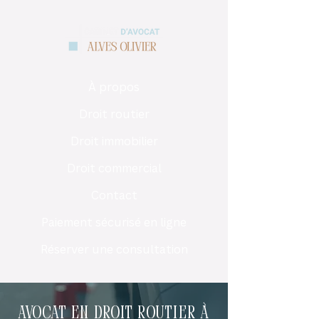
À propos
Droit routier
Droit immobilier
Droit commercial
Contact
Paiement sécurisé en ligne
Réserver une consultation
Avocat en droit routier à