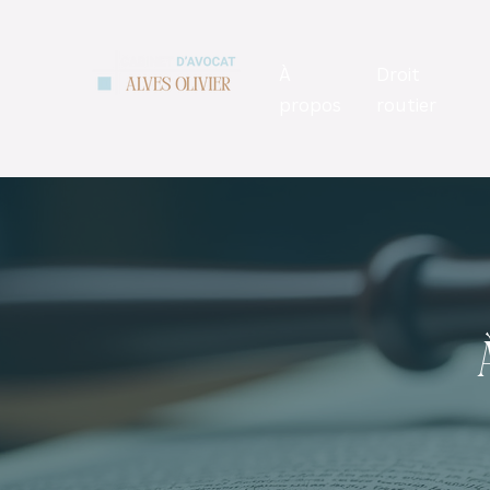
À
Droit
propos
routier