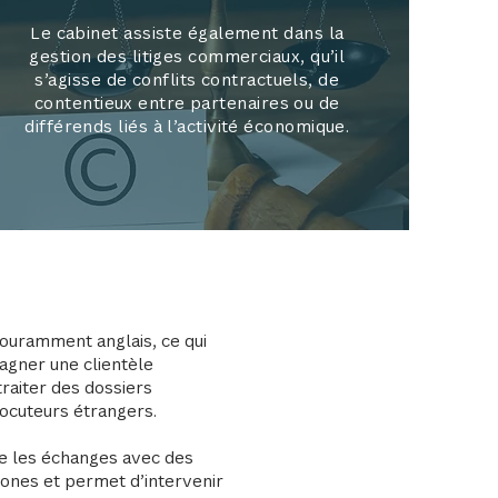
Le cabinet assiste également dans la
gestion des litiges commerciaux, qu’il
s’agisse de conflits contractuels, de
contentieux entre partenaires ou de
différends liés à l’activité économique.
ouramment anglais, ce qui
agner une clientèle
traiter des dossiers
locuteurs étrangers.
ite les échanges avec des
ones et permet d’intervenir