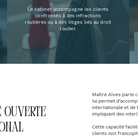
Le cabinet accompagne les clients
confrontés à des infractions
routières ou à des litiges liés au droit
routier.
Maître Alves parle c
lui permet d’accomp
internationale et de 
e ouverte
impliquant des inter
ional
Cette capacité facil
clients non francoph