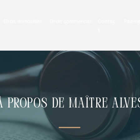
Droit immobilier
Droit commercial
Contac
Paieme
t
À propos de Maître Alve