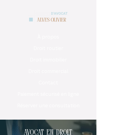
À propos
Droit routier
Droit immobilier
Droit commercial
Contact
Paiement sécurisé en ligne
Réserver une consultation
Avocat en droit