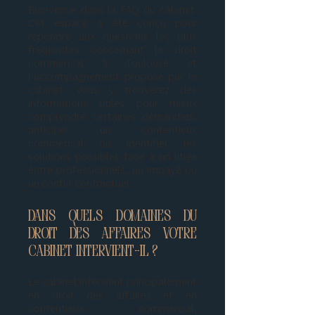
Bienvenue dans la FAQ du cabinet.
Cet espace a été conçu pour
répondre aux questions les plus
fréquentes concernant le droit
commercial à Toulouse et
l’accompagnement proposé par le
cabinet. Vous y trouverez des
informations utiles pour mieux
comprendre certaines démarches,
anticiper un contentieux
commercial ou identifier les
solutions possibles face à un litige
entre professionnels, un impayé ou
un conflit contractuel.
Dans quels domaines du
droit des affaires votre
cabinet intervient-il ?
Le cabinet intervient principalement
en droit des affaires et en
contentieux commercial,