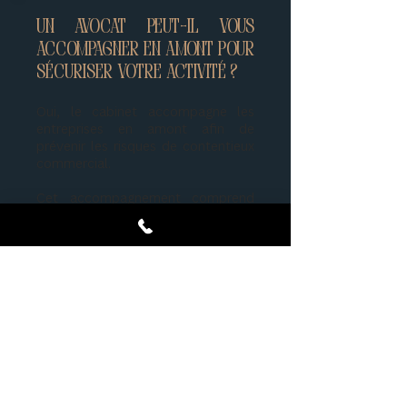
Un avocat peut-il vous
accompagner en amont pour
sécuriser votre activité ?
Oui, le cabinet accompagne les
entreprises en amont afin de
prévenir les risques de contentieux
commercial.
Cet accompagnement comprend
notamment la rédaction de
contrats, la mise en place de
conditions générales de vente ou
encore l’analyse des engagements
contractuels.
L’objectif est de sécuriser vos
relations commerciales et
d’anticiper les éventuelles
difficultés.