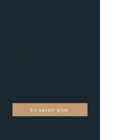
notamment pour les litiges liés aux
contrats commerciaux, au
recouvrement de créances, aux
conflits entre associés ou encore
aux ruptures de relations
commerciales.
Le cabinet accompagne également
les entreprises dans des
problématiques liées aux baux
commerciaux, à la cession de fonds
de commerce ou à la gestion de
leurs relations contractuelles, avec
une approche fondée sur l’expertise
juridique et la compréhension des
enjeux économiques.
En savoir plus